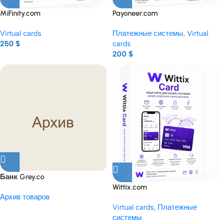
MiFinity.com
Payoneer.com
верифицированный аккаунт
верифицированный аккаунт
Virtual cards
Платежные системы
,
Virtual
купить
купить
250
$
cards
200
$
Банк Grey.co
Верифицированный кабинет
Wittix.com
Архив товаров
купить
верифицированный аккаунт
Virtual cards
,
Платежные
купить
системы