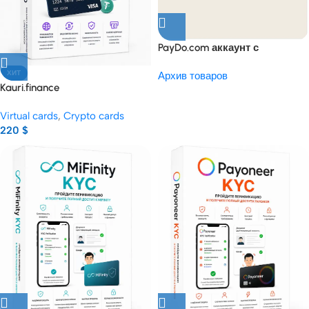
PayDo.com аккаунт с
виртуальной картой купить
ХИТ
Архив товаров
Kauri.finance
верифицированный аккаунт
Virtual cards
,
Crypto cards
купить
220
$