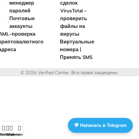
менеджер
сделок
паролей
VirusTotal -
Почтовые
проверить
аккаунты
файлы на
AML-проверка
вирусы
криптовалютного
Виртуальные
адреса
номера |
Принять SMS
© 2026 Verified Center. Все права защищены.
💬 Написать в Telegram
Меню
Сайдбар
Корзина
Мой профиль